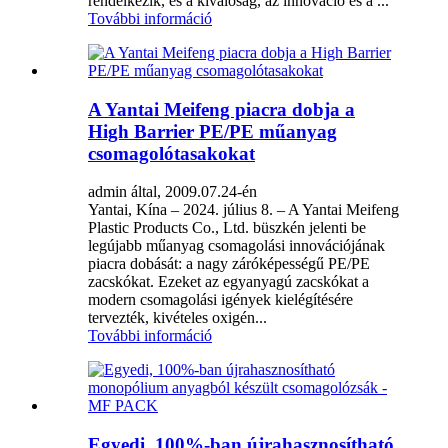
rendelkezik, és a kiválóság, az innováció és a ...
További információ
A Yantai Meifeng piacra dobja a
High Barrier PE/PE műanyag
csomagolótasakokat
admin által, 2009.07.24-én
Yantai, Kína – 2024. július 8. – A Yantai Meifeng
Plastic Products Co., Ltd. büszkén jelenti be
legújabb műanyag csomagolási innovációjának
piacra dobását: a nagy záróképességű PE/PE
zacskókat. Ezeket az egyanyagú zacskókat a
modern csomagolási igények kielégítésére
tervezték, kivételes oxigén...
További információ
Egyedi, 100%-ban újrahasznosítható