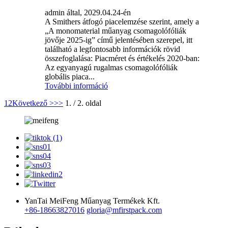
admin által, 2029.04.24-én
A Smithers átfogó piacelemzése szerint, amely a
„A monomaterial műanyag csomagolófóliák
jövője 2025-ig” című jelentésében szerepel, itt
található a legfontosabb információk rövid
összefoglalása: Piacméret és értékelés 2020-ban:
Az egyanyagú rugalmas csomagolófóliák
globális piaca...
További információ
1
2
Következő >
>>
1. / 2. oldal
YanTai MeiFeng Műanyag Termékek Kft.
+86-18663827016
gloria@mfirstpack.com