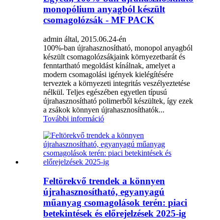
monopólium anyagból készült
csomagolózsák - MF PACK
admin által, 2015.06.24-én
100%-ban újrahasznosítható, monopol anyagból
készült csomagolózsákjaink környezetbarát és
fenntartható megoldást kínálnak, amelyet a
modern csomagolási igények kielégítésére
terveztek a környezeti integritás veszélyeztetése
nélkül. Teljes egészében egyetlen típusú
újrahasznosítható polimerből készültek, így ezek
a zsákok könnyen újrahasznosíthatók...
További információ
Feltörekvő trendek a könnyen
újrahasznosítható, egyanyagú
műanyag csomagolások terén: piaci
betekintések és előrejelzések 2025-ig