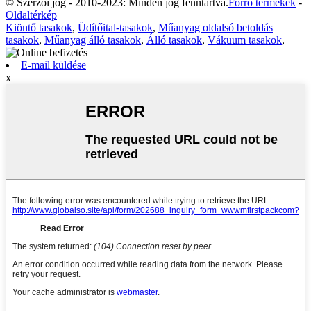
© Szerzői jog - 2010-2023: Minden jog fenntartva.
Forró termékek
-
Oldaltérkép
Kiöntő tasakok
,
Üdítőital-tasakok
,
Műanyag oldalsó betoldás
tasakok
,
Műanyag álló tasakok
,
Álló tasakok
,
Vákuum tasakok
,
E-mail küldése
x