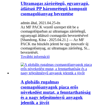
Ultramagas zárórétegű, egyanyagú,
átlátszó PP háromrétegű kompozit
csomagolóanyag bevezetése
admin által, 2021.04.25-én
Az MF PACK vezető szerepet tölt be a
csomagolóiparban az ultramagas zárórétegű,
egyanyagú átlátszó csomagolás bevezetésével
[Shandong, Kína - 2025.04.21.] — Az MF
PACK ma büszkén jelenti be egy innovatív új
csomagolóanyag, az ultramagas záróréteg, Si...
bevezetését.
További információ
A globális rugalmas
csomagolóanyagok piaca erős
növekedést mutat, a fenntarthatóság
és a nagy teljesítményű anyagok
jelentik a jövőt