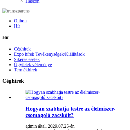
Haszon
Otthon
Hír
Hír
Céghírek
Expo hírek Tevékenységek/Kiállítások
Sikeres esetek
Ügyfelek véleménye
Termékhírek
Céghírek
Hogyan szabhatja testre az élelmiszer-
csomagoló zacskóit?
admin által, 2029.07.25-én