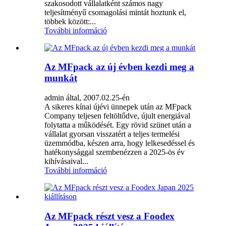
szakosodott vállalatként számos nagy
teljesítményű csomagolási mintát hoztunk el,
többek között:...
További információ
Az MFpack az új évben kezdi meg a
munkát
admin által, 2007.02.25-én
A sikeres kínai újévi ünnepek után az MFpack
Company teljesen feltöltődve, újult energiával
folytatta a működését. Egy rövid szünet után a
vállalat gyorsan visszatért a teljes termelési
üzemmódba, készen arra, hogy lelkesedéssel és
hatékonysággal szembenézzen a 2025-ös év
kihívásaival...
További információ
Az MFpack részt vesz a Foodex