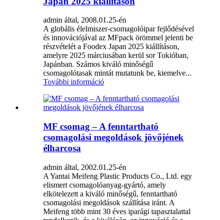
Japan 2025 kiállításon
admin által, 2008.01.25-én
A globális élelmiszer-csomagolóipar fejlődésével
és innovációjával az MFpack örömmel jelenti be
részvételét a Foodex Japan 2025 kiállításon,
amelyre 2025 márciusában kerül sor Tokióban,
Japánban. Számos kiváló minőségű
csomagolótasak mintát mutatunk be, kiemelve...
További információ
MF csomag – A fenntartható
csomagolási megoldások jövőjének
élharcosa
admin által, 2002.01.25-én
A Yantai Meifeng Plastic Products Co., Ltd. egy
elismert csomagolóanyag-gyártó, amely
elkötelezett a kiváló minőségű, fenntartható
csomagolási megoldások szállítása iránt. A
Meifeng több mint 30 éves iparági tapasztalattal