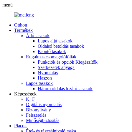
menü
Otthon
Termékek
Álló tasakok
Lapos aljú tasakok
Oldalsó betoldás tasakok
Kiöntő tasakok
Rugalmas csomagolófóliák
Funkciók és opciók Kiegészítők
Szerkezetek anyaga
Nyomtatás
Haszon
Lapos tasakok
Három oldalas lezáró tasakok
Képességek
K+F
Digitális nyomtatás
Bizonyítvány
Felszerelés
Minőségbiztosítás
Piacok
Étel- és rágcsálnivaló táska