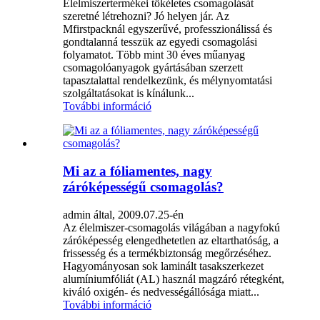
Élelmiszertermékei tökéletes csomagolását
szeretné létrehozni? Jó helyen jár. Az
Mfirstpacknál egyszerűvé, professzionálissá és
gondtalanná tesszük az egyedi csomagolási
folyamatot. Több mint 30 éves műanyag
csomagolóanyagok gyártásában szerzett
tapasztalattal rendelkezünk, és mélynyomtatási
szolgáltatásokat is kínálunk...
További információ
Mi az a fóliamentes, nagy
záróképességű csomagolás?
admin által, 2009.07.25-én
Az élelmiszer-csomagolás világában a nagyfokú
záróképesség elengedhetetlen az eltarthatóság, a
frissesség és a termékbiztonság megőrzéséhez.
Hagyományosan sok laminált tasakszerkezet
alumíniumfóliát (AL) használ magzáró rétegként,
kiváló oxigén- és nedvességállósága miatt...
További információ