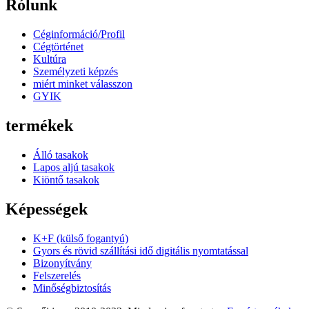
Rólunk
Céginformáció/Profil
Cégtörténet
Kultúra
Személyzeti képzés
miért minket válasszon
GYIK
termékek
Álló tasakok
Lapos aljú tasakok
Kiöntő tasakok
Képességek
K+F (külső fogantyú)
Gyors és rövid szállítási idő digitális nyomtatással
Bizonyítvány
Felszerelés
Minőségbiztosítás