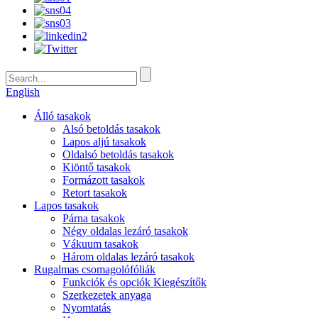
English
Álló tasakok
Alsó betoldás tasakok
Lapos aljú tasakok
Oldalsó betoldás tasakok
Kiöntő tasakok
Formázott tasakok
Retort tasakok
Lapos tasakok
Párna tasakok
Négy oldalas lezáró tasakok
Vákuum tasakok
Három oldalas lezáró tasakok
Rugalmas csomagolófóliák
Funkciók és opciók Kiegészítők
Szerkezetek anyaga
Nyomtatás