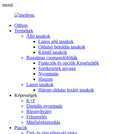
menü
Otthon
Termékek
Álló tasakok
Lapos aljú tasakok
Oldalsó betoldás tasakok
Kiöntő tasakok
Rugalmas csomagolófóliák
Funkciók és opciók Kiegészítők
Szerkezetek anyaga
Nyomtatás
Haszon
Lapos tasakok
Három oldalas lezáró tasakok
Képességek
K+F
Digitális nyomtatás
Bizonyítvány
Felszerelés
Minőségbiztosítás
Piacok
Étel- és rágcsálnivaló táska