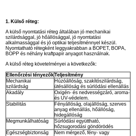
1. Külső réteg:
A külső nyomtatási réteg általában jó mechanikai
szilárdsággal, jó hőállósággal, jó nyomtatási
alkalmassággal és jó optikai teljesítménnyel készül.
Nyomtatható rétegként leggyakrabban a BOPET, BOPA,
BOPP és néhány kraftpapír anyagot használnak.
A külső réteg követelményei a következők:
Ellenőrzési tényezők
Teljesítmény
Mechanikai
Húzóállóság, szakítószilárdság,
szilárdság
ütésállóság és súrlódási ellenállás
Akadály
Oxigén- és nedvességzáró, aroma-
és UV-védelem.
Stabilitás
Fényállóság, olajállóság, szerves
anyag ellenállás, hőállóság,
hidegállóság
Megmunkálhatóság
Súrlódási együttható,
hőzsugorodási göndörödés
Egészségbiztonság
Nem mérgező, fény- vagy