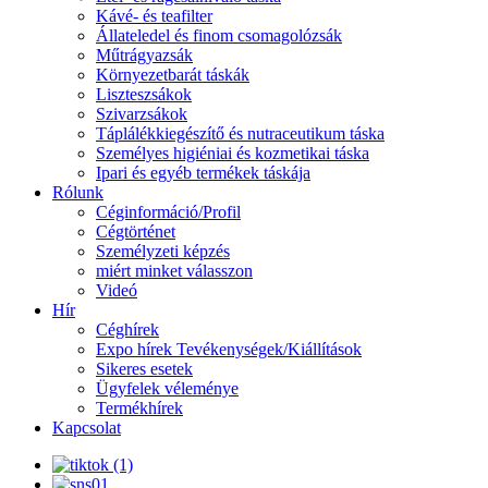
Kávé- és teafilter
Állateledel és finom csomagolózsák
Műtrágyazsák
Környezetbarát táskák
Liszteszsákok
Szivarzsákok
Táplálékkiegészítő és nutraceutikum táska
Személyes higiéniai és kozmetikai táska
Ipari és egyéb termékek táskája
Rólunk
Céginformáció/Profil
Cégtörténet
Személyzeti képzés
miért minket válasszon
Videó
Hír
Céghírek
Expo hírek Tevékenységek/Kiállítások
Sikeres esetek
Ügyfelek véleménye
Termékhírek
Kapcsolat