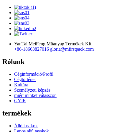
YanTai MeiFeng Műanyag Termékek Kft.
+86-18663827016
gloria@mfirstpack.com
Rólunk
Céginformáció/Profil
Cégtörténet
Kultúra
Személyzeti képzés
miért minket válasszon
GYIK
termékek
Álló tasakok
Lapos aljú tasakok