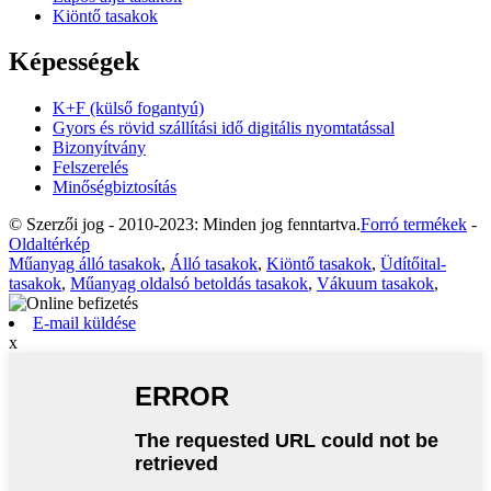
Kiöntő tasakok
Képességek
K+F (külső fogantyú)
Gyors és rövid szállítási idő digitális nyomtatással
Bizonyítvány
Felszerelés
Minőségbiztosítás
© Szerzői jog - 2010-2023: Minden jog fenntartva.
Forró termékek
-
Oldaltérkép
Műanyag álló tasakok
,
Álló tasakok
,
Kiöntő tasakok
,
Üdítőital-
tasakok
,
Műanyag oldalsó betoldás tasakok
,
Vákuum tasakok
,
E-mail küldése
x