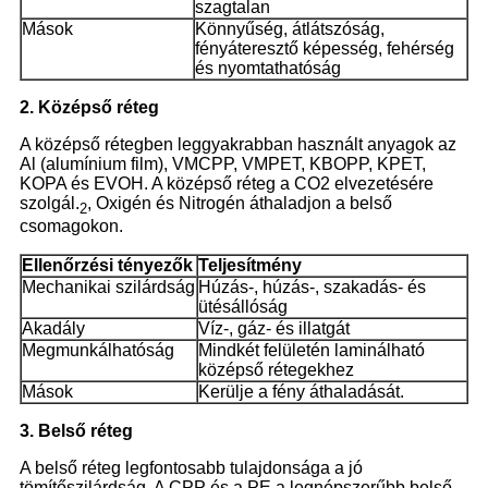
szagtalan
Mások
Könnyűség, átlátszóság,
fényáteresztő képesség, fehérség
és nyomtathatóság
2. Középső réteg
A középső rétegben leggyakrabban használt anyagok az
Al (alumínium film), VMCPP, VMPET, KBOPP, KPET,
KOPA és EVOH. A középső réteg a CO2 elvezetésére
szolgál.
, Oxigén és Nitrogén áthaladjon a belső
2
csomagokon.
Ellenőrzési tényezők
Teljesítmény
Mechanikai szilárdság
Húzás-, húzás-, szakadás- és
ütésállóság
Akadály
Víz-, gáz- és illatgát
Megmunkálhatóság
Mindkét felületén laminálható
középső rétegekhez
Mások
Kerülje a fény áthaladását.
3. Belső réteg
A belső réteg legfontosabb tulajdonsága a jó
tömítőszilárdság. A CPP és a PE a legnépszerűbb belső