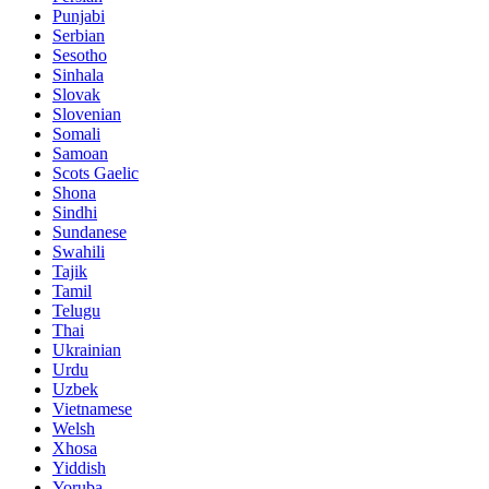
Punjabi
Serbian
Sesotho
Sinhala
Slovak
Slovenian
Somali
Samoan
Scots Gaelic
Shona
Sindhi
Sundanese
Swahili
Tajik
Tamil
Telugu
Thai
Ukrainian
Urdu
Uzbek
Vietnamese
Welsh
Xhosa
Yiddish
Yoruba