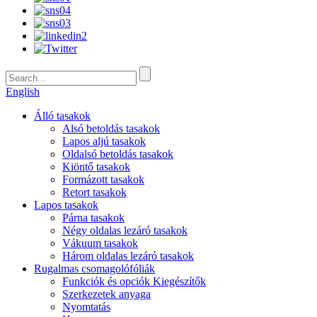
English
Álló tasakok
Alsó betoldás tasakok
Lapos aljú tasakok
Oldalsó betoldás tasakok
Kiöntő tasakok
Formázott tasakok
Retort tasakok
Lapos tasakok
Párna tasakok
Négy oldalas lezáró tasakok
Vákuum tasakok
Három oldalas lezáró tasakok
Rugalmas csomagolófóliák
Funkciók és opciók Kiegészítők
Szerkezetek anyaga
Nyomtatás