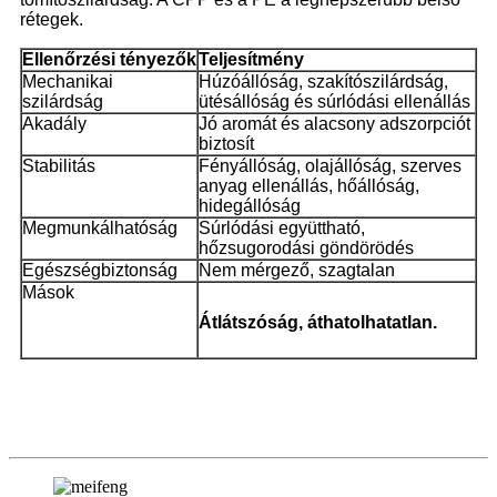
rétegek.
Ellenőrzési tényezők
Teljesítmény
Mechanikai
Húzóállóság, szakítószilárdság,
szilárdság
ütésállóság és súrlódási ellenállás
Akadály
Jó aromát és alacsony adszorpciót
biztosít
Stabilitás
Fényállóság, olajállóság, szerves
anyag ellenállás, hőállóság,
hidegállóság
Megmunkálhatóság
Súrlódási együttható,
hőzsugorodási göndörödés
Egészségbiztonság
Nem mérgező, szagtalan
Mások
Átlátszóság, áthatolhatatlan.