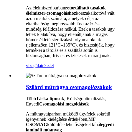
Az élelmiszeriparban
retortálható tasakok
élelmiszer-csomagoláshoz
korszakalkotóvá vált
azon márkák számára, amelyek célja az
eltarthatóság meghosszabbítása az íz és a
minőség feláldozása nélkül. Ezek a tasakok úgy
lettek kialakítva, hogy ellenálljanak a magas
hőmérsékletű sterilizálási folyamatoknak
(jellemzően 121°C–135°C), és biztosítják, hogy
termékei a tárolás és a szállítás során is
biztonságban, frissek és ízletesek maradjanak.
vizsgálat
részlet
Szilárd műtrágya csomagolózsákok
Több
Táska típusok
, Költségoptimalizálás,
Egyedi
Csomagolási megoldások
A műtrágyaiparban működő ügyfelek sokrétű
igényeinek kielégítése érdekében,
MF
CSOMAG
különféle lehetőségeket kínál
egyedi
laminált műanyag