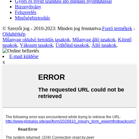
Gyors és rövid szállítási idő digitális nyomtatással
Bizonyítvány
Felszerelés
Minőségbiztosítás
© Szerzői jog - 2010-2023: Minden jog fenntartva.
Forró termékek
-
Oldaltérkép
Műanyag oldalsó betoldás tasakok
,
Műanyag álló tasakok
,
Kiöntő
tasakok
,
Vákuum tasakok
,
Üdítőital-tasakok
,
Álló tasakok
,
E-mail küldése
x