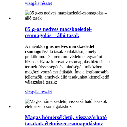
vizsgálat
részlet
85 g-os nedves macskaeledel-
csomagolás – álló tasak
A miénk
85 g-os nedves macskaeledel
csomagolás
álló tasak kialakítású, amely
praktikumot és prémium védelmet egyaránt
biztosít. Ez az innovatív csomagolás biztosítja a
termék frissességét és minőségét, miközben
megőrzi vonzó esztétikáját. Íme a legfontosabb
jellemzők, amelyek álló tasakunkat kiemelkedő
választássá teszik:
vizsgálat
részlet
Magas hőmérsékletű, visszazárható
tasakok élelmiszer-csomagoláshoz