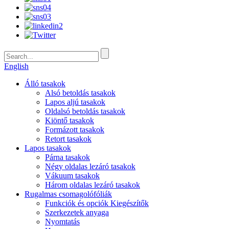
English
Álló tasakok
Alsó betoldás tasakok
Lapos aljú tasakok
Oldalsó betoldás tasakok
Kiöntő tasakok
Formázott tasakok
Retort tasakok
Lapos tasakok
Párna tasakok
Négy oldalas lezáró tasakok
Vákuum tasakok
Három oldalas lezáró tasakok
Rugalmas csomagolófóliák
Funkciók és opciók Kiegészítők
Szerkezetek anyaga
Nyomtatás