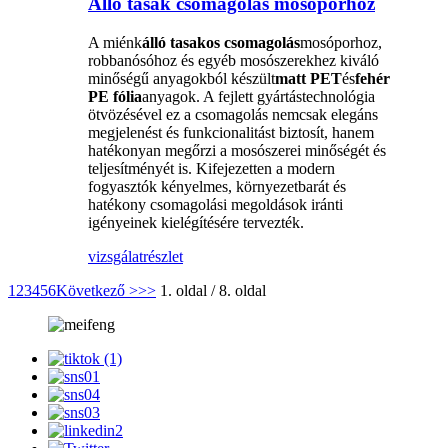
Álló tasak csomagolás mosóporhoz
A miénk
álló tasakos csomagolás
mosóporhoz,
robbanósóhoz és egyéb mosószerekhez kiváló
minőségű anyagokból készült
matt PET
és
fehér
PE fólia
anyagok. A fejlett gyártástechnológia
ötvözésével ez a csomagolás nemcsak elegáns
megjelenést és funkcionalitást biztosít, hanem
hatékonyan megőrzi a mosószerei minőségét és
teljesítményét is. Kifejezetten a modern
fogyasztók kényelmes, környezetbarát és
hatékony csomagolási megoldások iránti
igényeinek kielégítésére tervezték.
vizsgálat
részlet
1
2
3
4
5
6
Következő >
>>
1. oldal / 8. oldal