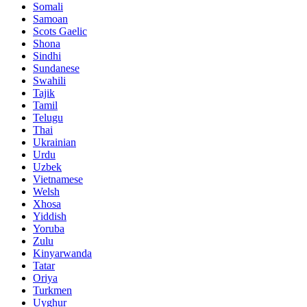
Somali
Samoan
Scots Gaelic
Shona
Sindhi
Sundanese
Swahili
Tajik
Tamil
Telugu
Thai
Ukrainian
Urdu
Uzbek
Vietnamese
Welsh
Xhosa
Yiddish
Yoruba
Zulu
Kinyarwanda
Tatar
Oriya
Turkmen
Uyghur