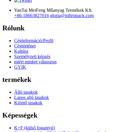
YanTai MeiFeng Műanyag Termékek Kft.
+86-18663827016
gloria@mfirstpack.com
Rólunk
Céginformáció/Profil
Cégtörténet
Kultúra
Személyzeti képzés
miért minket válasszon
GYIK
termékek
Álló tasakok
Lapos aljú tasakok
Kiöntő tasakok
Képességek
K+F (külső fogantyú)