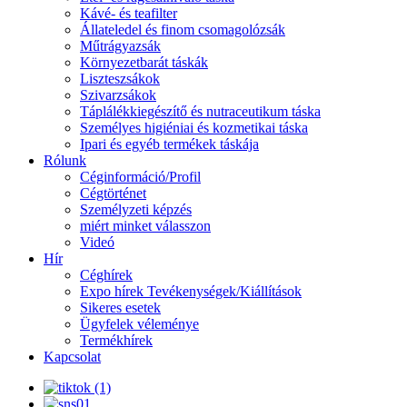
Kávé- és teafilter
Állateledel és finom csomagolózsák
Műtrágyazsák
Környezetbarát táskák
Liszteszsákok
Szivarzsákok
Táplálékkiegészítő és nutraceutikum táska
Személyes higiéniai és kozmetikai táska
Ipari és egyéb termékek táskája
Rólunk
Céginformáció/Profil
Cégtörténet
Személyzeti képzés
miért minket válasszon
Videó
Hír
Céghírek
Expo hírek Tevékenységek/Kiállítások
Sikeres esetek
Ügyfelek véleménye
Termékhírek
Kapcsolat