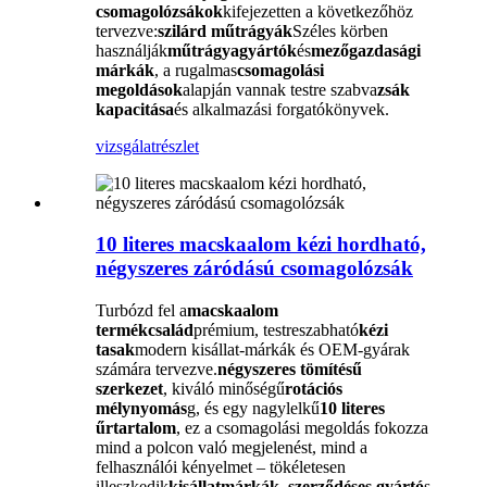
csomagolózsákok
kifejezetten a következőhöz
tervezve:
szilárd műtrágyák
Széles körben
használják
műtrágyagyártók
és
mezőgazdasági
márkák
, a rugalmas
csomagolási
megoldások
alapján vannak testre szabva
zsák
kapacitása
és alkalmazási forgatókönyvek.
vizsgálat
részlet
10 literes macskaalom kézi hordható,
négyszeres záródású csomagolózsák
Turbózd fel a
macskaalom
termékcsalád
prémium, testreszabható
kézi
tasak
modern kisállat-márkák és OEM-gyárak
számára tervezve.
négyszeres tömítésű
szerkezet
, kiváló minőségű
rotációs
mélynyomás
g, és egy nagylelkű
10 literes
űrtartalom
, ez a csomagolási megoldás fokozza
mind a polcon való megjelenést, mind a
felhasználói kényelmet – tökéletesen
illeszkedik
kisállatmárkák, szerződéses gyártó
s,