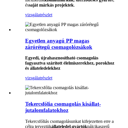
és
saját márkás projektek
.
vizsgálat
részlet
Egyetlen anyagú PP magas
zárórétegű csomagolózsákok
Egyedi, újrahasznosítható csomagolás
fagyasztva szárított élelmiszerekhez, porokhoz
és állateledelekhez
vizsgálat
részlet
Tekercsfólia csomagolás kisállat-
jutalomfalatokhoz
Tekercsfóliás csomagolásunkat kifejezetten erre a
célra terveztük
állateledel-gyártók
pálcikaszerű