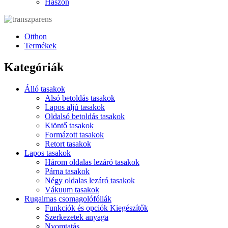
Haszon
Otthon
Termékek
Kategóriák
Álló tasakok
Alsó betoldás tasakok
Lapos aljú tasakok
Oldalsó betoldás tasakok
Kiöntő tasakok
Formázott tasakok
Retort tasakok
Lapos tasakok
Három oldalas lezáró tasakok
Párna tasakok
Négy oldalas lezáró tasakok
Vákuum tasakok
Rugalmas csomagolófóliák
Funkciók és opciók Kiegészítők
Szerkezetek anyaga
Nyomtatás