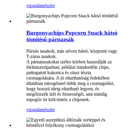
vizsgálat
részlet
Burgonyachips Popcorn Snack hátsó
tömítésű párnazsák
Párnás tasakok, más néven hátsó, központi vagy
T-záras tasakok.
A párnatasakokat széles körben használják az
élelmiszeriparban, például mindenféle chips,
pattogatott kukorica és olasz tészta
csomagolására. A jó eltarthatóság érdekében
általában nitrogénnel töltik meg a csomagolást,
hogy hosszú ideig eltartható legyen, és
megőrizzék ízét és frissességét, ami mindig
ropogós ízt kölcsönöz a chipsnek.
vizsgálat
részlet