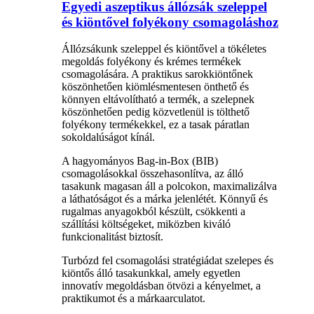
Egyedi aszeptikus állózsák szeleppel
és kiöntővel folyékony csomagoláshoz
Állózsákunk szeleppel és kiöntővel a tökéletes
megoldás folyékony és krémes termékek
csomagolására. A praktikus sarokkiöntőnek
köszönhetően kiömlésmentesen önthető és
könnyen eltávolítható a termék, a szelepnek
köszönhetően pedig közvetlenül is tölthető
folyékony termékekkel, ez a tasak páratlan
sokoldalúságot kínál.
A hagyományos Bag-in-Box (BIB)
csomagolásokkal összehasonlítva, az álló
tasakunk magasan áll a polcokon, maximalizálva
a láthatóságot és a márka jelenlétét. Könnyű és
rugalmas anyagokból készült, csökkenti a
szállítási költségeket, miközben kiváló
funkcionalitást biztosít.
Turbózd fel csomagolási stratégiádat szelepes és
kiöntős álló tasakunkkal, amely egyetlen
innovatív megoldásban ötvözi a kényelmet, a
praktikumot és a márkaarculatot.