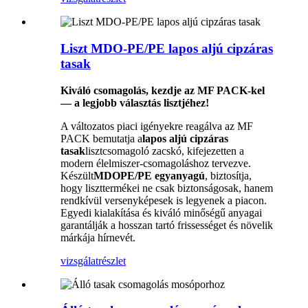
Liszt MDO-PE/PE lapos aljú cipzáras
tasak
Kiváló csomagolás, kezdje az MF PACK-kel
— a legjobb választás lisztjéhez!
A változatos piaci igényekre reagálva az MF
PACK bemutatja a
lapos aljú cipzáras
tasak
lisztcsomagoló zacskó, kifejezetten a
modern élelmiszer-csomagoláshoz tervezve.
Készült
MDOPE/PE egyanyagú
, biztosítja,
hogy liszttermékei ne csak biztonságosak, hanem
rendkívül versenyképesek is legyenek a piacon.
Egyedi kialakítása és kiváló minőségű anyagai
garantálják a hosszan tartó frissességet és növelik
márkája hírnevét.
vizsgálat
részlet