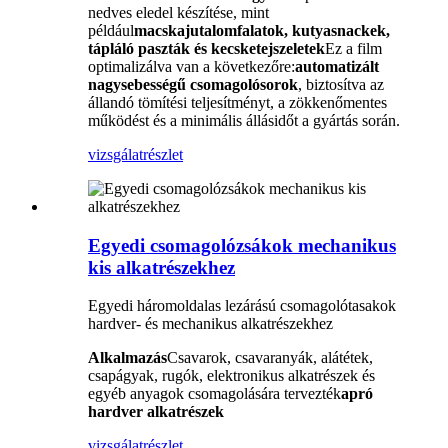
nedves eledel készítése, mint
például
macskajutalomfalatok, kutyasnackek,
tápláló paszták és kecsketejszeletek
Ez a film
optimalizálva van a következőre:
automatizált
nagysebességű csomagolósorok
, biztosítva az
állandó tömítési teljesítményt, a zökkenőmentes
működést és a minimális állásidőt a gyártás során.
vizsgálat
részlet
Egyedi csomagolózsákok mechanikus
kis alkatrészekhez
Egyedi háromoldalas lezárású csomagolótasakok
hardver- és mechanikus alkatrészekhez
Alkalmazás
Csavarok, csavaranyák, alátétek,
csapágyak, rugók, elektronikus alkatrészek és
egyéb anyagok csomagolására tervezték
apró
hardver alkatrészek
vizsgálat
részlet