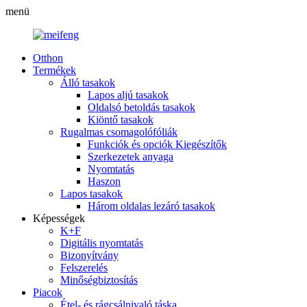
menü
Otthon
Termékek
Álló tasakok
Lapos aljú tasakok
Oldalsó betoldás tasakok
Kiöntő tasakok
Rugalmas csomagolófóliák
Funkciók és opciók Kiegészítők
Szerkezetek anyaga
Nyomtatás
Haszon
Lapos tasakok
Három oldalas lezáró tasakok
Képességek
K+F
Digitális nyomtatás
Bizonyítvány
Felszerelés
Minőségbiztosítás
Piacok
Étel- és rágcsálnivaló táska