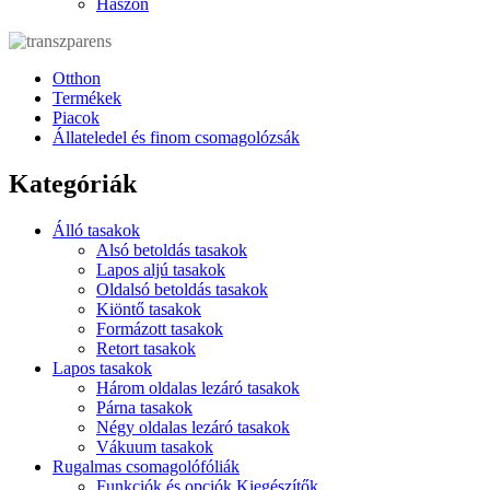
Haszon
Otthon
Termékek
Piacok
Állateledel és finom csomagolózsák
Kategóriák
Álló tasakok
Alsó betoldás tasakok
Lapos aljú tasakok
Oldalsó betoldás tasakok
Kiöntő tasakok
Formázott tasakok
Retort tasakok
Lapos tasakok
Három oldalas lezáró tasakok
Párna tasakok
Négy oldalas lezáró tasakok
Vákuum tasakok
Rugalmas csomagolófóliák
Funkciók és opciók Kiegészítők