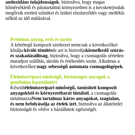
antioxidáns tulajdonságok
, biztosítva, hogy magas
hőmérsékletű és páratartalmú környezetben is a kecsketejrudak
megőrzik eredeti színüket és ízüket elszíneződés vagy mellékíz
nélkül az idő múlásával.
Prémium anyag, erős és tartós
A kétrétegű kompozit szerkezet nemcsak a következőket
kínálja:
kiváló tömítés
de azt is biztosítja
kiemelkedő szúrás-
és szakadásállóság
, biztosítva, hogy a csomagolás sértetlen
maradjon szállítás, tárolás és értékesítés során. Alkalmas a
következőkre:
nagy sebességű automata csomagológépek
.
Élelmiszeripari minőségű, biztonságos anyagok a
gondtalan használatért
Készült
élelmiszeripari minőségű, tanúsított kompozit
anyagokból és környezetbarát tintából
, a csomagolás
tartalmazza
Nem tartalmaz káros anyagokat, szagtalan,
és nem befolyásolja az ételek ízét
, biztosítva az állateledel
biztonságát és védve a háziállatok egészségét.