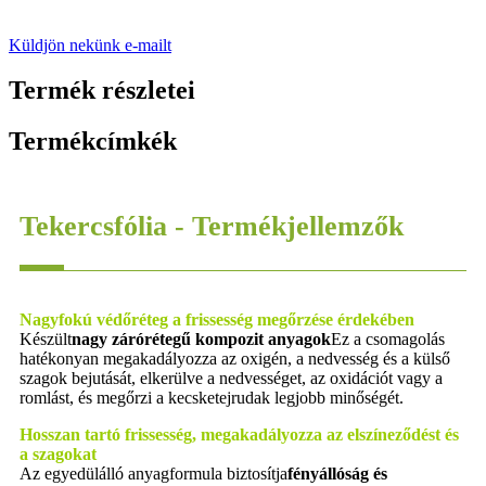
Küldjön nekünk e-mailt
Termék részletei
Termékcímkék
Tekercsfólia - Termékjellemzők
Nagyfokú védőréteg a frissesség megőrzése érdekében
Készült
nagy zárórétegű kompozit anyagok
Ez a csomagolás
hatékonyan megakadályozza az oxigén, a nedvesség és a külső
szagok bejutását, elkerülve a nedvességet, az oxidációt vagy a
romlást, és megőrzi a kecsketejrudak legjobb minőségét.
Hosszan tartó frissesség, megakadályozza az elszíneződést és
a szagokat
Az egyedülálló anyagformula biztosítja
fényállóság és