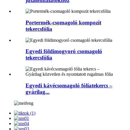
jutalomfalatokhoz
Portermék-csomagoló kompozit
tekercsfólia
Egyedi földimogyoró csomagoló
tekercsfólia
Egyedi kávécsomagoló fóliatekercs –
gyárilag...