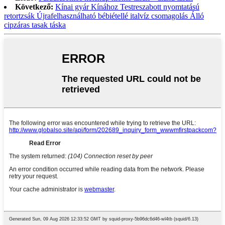
Következő:
Kínai gyár Kínához Testreszabott nyomtatású
retortzsák Újrafelhasználható bébiétellé italvíz csomagolás Álló
cipzáras tasak táska