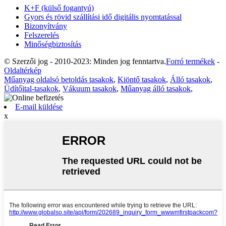
K+F (külső fogantyú)
Gyors és rövid szállítási idő digitális nyomtatással
Bizonyítvány
Felszerelés
Minőségbiztosítás
© Szerzői jog - 2010-2023: Minden jog fenntartva.
Forró termékek
-
Oldaltérkép
Műanyag oldalsó betoldás tasakok
,
Kiöntő tasakok
,
Álló tasakok
,
Üdítőital-tasakok
,
Vákuum tasakok
,
Műanyag álló tasakok
,
E-mail küldése
x