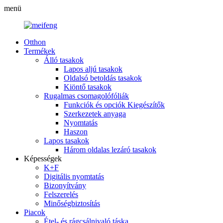
menü
Otthon
Termékek
Álló tasakok
Lapos aljú tasakok
Oldalsó betoldás tasakok
Kiöntő tasakok
Rugalmas csomagolófóliák
Funkciók és opciók Kiegészítők
Szerkezetek anyaga
Nyomtatás
Haszon
Lapos tasakok
Három oldalas lezáró tasakok
Képességek
K+F
Digitális nyomtatás
Bizonyítvány
Felszerelés
Minőségbiztosítás
Piacok
Étel- és rágcsálnivaló táska