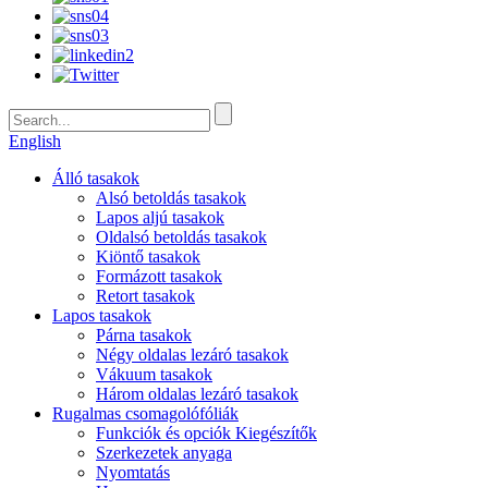
English
Álló tasakok
Alsó betoldás tasakok
Lapos aljú tasakok
Oldalsó betoldás tasakok
Kiöntő tasakok
Formázott tasakok
Retort tasakok
Lapos tasakok
Párna tasakok
Négy oldalas lezáró tasakok
Vákuum tasakok
Három oldalas lezáró tasakok
Rugalmas csomagolófóliák
Funkciók és opciók Kiegészítők
Szerkezetek anyaga
Nyomtatás