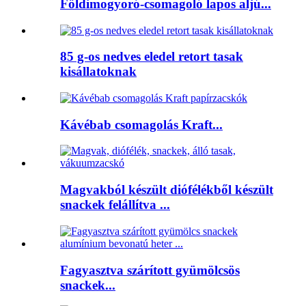
Földimogyoró-csomagoló lapos aljú...
85 g-os nedves eledel retort tasak
kisállatoknak
Kávébab csomagolás Kraft...
Magvakból készült diófélékből készült
snackek felállítva ...
Fagyasztva szárított gyümölcsös
snackek...