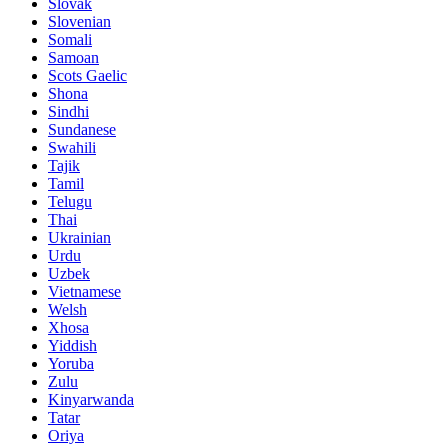
Slovak
Slovenian
Somali
Samoan
Scots Gaelic
Shona
Sindhi
Sundanese
Swahili
Tajik
Tamil
Telugu
Thai
Ukrainian
Urdu
Uzbek
Vietnamese
Welsh
Xhosa
Yiddish
Yoruba
Zulu
Kinyarwanda
Tatar
Oriya