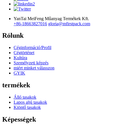
YanTai MeiFeng Műanyag Termékek Kft.
+86-18663827016
gloria@mfirstpack.com
Rólunk
Céginformáció/Profil
Cégtörténet
Kultúra
Személyzeti képzés
miért minket válasszon
GYIK
termékek
Álló tasakok
Lapos aljú tasakok
Kiöntő tasakok
Képességek