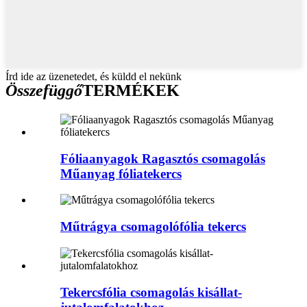
Írd ide az üzenetedet, és küldd el nekünk
Összefüggő
TERMÉKEK
Fóliaanyagok Ragasztós csomagolás
Műanyag fóliatekercs
Műtrágya csomagolófólia tekercs
Tekercsfólia csomagolás kisállat-