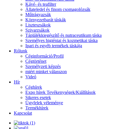
Kávé- és teafilter
Állateledel és finom csomagolózsák
Műtrágyazsák
Környezetbarát táskák
Liszteszsákok
Szivarzsákok
Táplálékkiegészítő és nutraceutikum táska
Személyes higiéniai és kozmetikai táska
Ipari és egyéb termékek táskája
Rólunk
Céginformáció/Profil
Cégtörténet
Személyzeti képzés
miért minket válasszon
Videó
Hír
Céghírek
Expo hírek Tevékenységek/Kiállítások
Sikeres esetek
Ügyfelek véleménye
Termékhírek
Kapcsolat