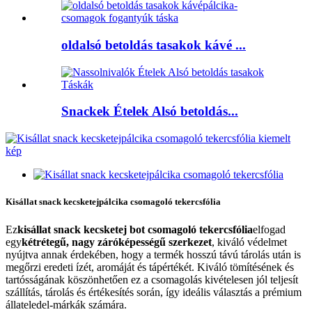
oldalsó betoldás tasakok kávé ...
Snackek Ételek Alsó betoldás...
Kisállat snack kecsketejpálcika csomagoló tekercsfólia
Ez
kisállat snack kecsketej bot csomagoló tekercsfólia
elfogad
egy
kétrétegű, nagy záróképességű szerkezet
, kiváló védelmet
nyújtva annak érdekében, hogy a termék hosszú távú tárolás után is
megőrzi eredeti ízét, aromáját és tápértékét. Kiváló tömítésének és
tartósságának köszönhetően ez a csomagolás kivételesen jól teljesít
szállítás, tárolás és értékesítés során, így ideális választás a prémium
állateledel-márkák számára.