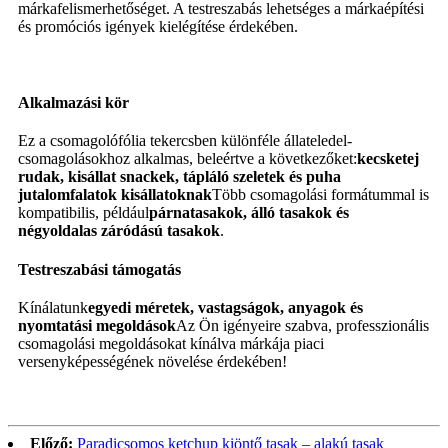
márkafelismerhetőséget. A testreszabás lehetséges a márkaépítési
és promóciós igények kielégítése érdekében.
Alkalmazási kör
Ez a csomagolófólia tekercsben különféle állateledel-
csomagolásokhoz alkalmas, beleértve a következőket:
kecsketej
rudak, kisállat snackek, tápláló szeletek és puha
jutalomfalatok kisállatoknak
Több csomagolási formátummal is
kompatibilis, például
párnatasakok, álló tasakok és
négyoldalas záródású tasakok
.
Testreszabási támogatás
Kínálatunk
egyedi méretek, vastagságok, anyagok és
nyomtatási megoldások
Az Ön igényeire szabva, professzionális
csomagolási megoldásokat kínálva márkája piaci
versenyképességének növelése érdekében!
Előző:
Paradicsomos ketchup kiöntő tasak – alakú tasak